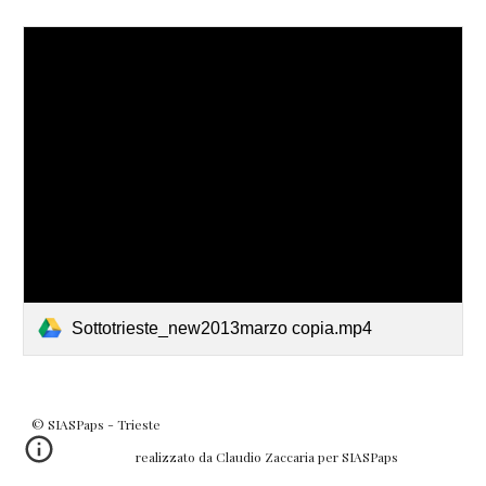
Sottotrieste_new2013marzo copia.mp4
© SIASPaps - Trieste
realizzato da Claudio Zaccaria per SIASPaps