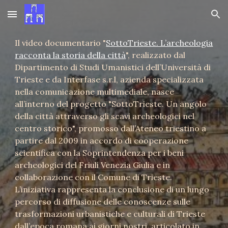
Skip to main content
Skip to navigation
Il video documentario "
SottoTrieste. L’archeologia
racconta la storia della città
", realizzato dal
Dipartimento di Studi Umanistici dell’Università di
Trieste e da Interfase s.r.l, azienda specializzata
nella comunicazione multimediale, nasce
all’interno del progetto "SottoTrieste. Un angolo
della città attraverso gli scavi archeologici nel
centro storico", promosso dall’Ateneo triestino a
partire dal 2009 in accordo di cooperazione
scientifica con la Soprintendenza per i beni
archeologici del Friuli Venezia Giulia e in
collaborazione con il Comune di Trieste.
L’iniziativa rappresenta la conclusione di un lungo
percorso di diffusione delle conoscenze sulle
trasformazioni urbanistiche e culturali di Trieste
dall’epoca romana ai giorni nostri, articolato in