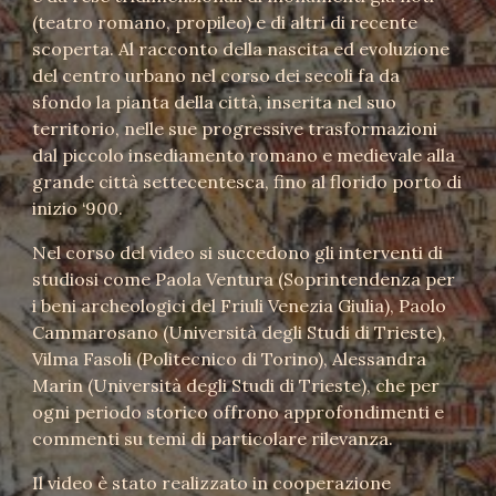
(teatro romano, propileo) e di altri di recente
scoperta. Al racconto della nascita ed evoluzione
del centro urbano nel corso dei secoli fa da
sfondo la pianta della città, inserita nel suo
territorio, nelle sue progressive trasformazioni
dal piccolo insediamento romano e medievale alla
grande città settecentesca, fino al florido porto di
inizio ‘900.
Nel corso del video si succedono gli interventi di
studiosi come Paola Ventura (Soprintendenza per
i beni archeologici del Friuli Venezia Giulia), Paolo
Cammarosano (Università degli Studi di Trieste),
Vilma Fasoli (Politecnico di Torino), Alessandra
Marin (Università degli Studi di Trieste), che per
ogni periodo storico offrono approfondimenti e
commenti su temi di particolare rilevanza.
Il video è stato realizzato in cooperazione