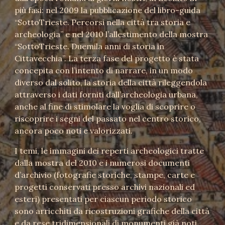
più fasi: nel 2009 la pubblicazione del libro-guida
“SottoTrieste. Percorsi nella città tra storia e
archeologia” e nel 2010 l’allestimento della mostra
“SottoTrieste. Duemila anni di storia in
Cittavecchia”. La terza fase del progetto è stata
concepita con l’intento di narrare, in un modo
diverso dal solito, la storia della città rileggendola
attraverso i dati forniti dall’archeologia urbana,
anche al fine di stimolare la voglia di scoprire o
riscoprire i segni del passato nel centro storico,
ancora poco noti e valorizzati.
I temi, le immagini dei reperti archeologici tratte
dalla mostra del 2010 e i numerosi documenti
d’archivio (fotografie storiche, stampe, carte e
progetti conservati presso archivi nazionali ed
esteri) presentati per ciascun periodo storico
sono arricchiti da ricostruzioni grafiche della città
e da rese tridimensionali di monumenti già noti