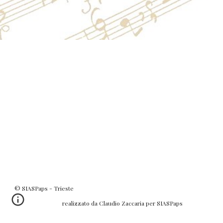
© SIASPaps - Trieste
realizzato da Claudio Zaccaria per SIASPaps